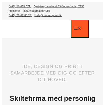
Skip
(+45) 20 678 679
Egebjerg Landevej 83, Vesterhede, 7250
to
Hejnsvig
linda@customprint.dk
(+45) 20 67 86 79
linda@customprint.dk
content
Menu
IDÉ, DESIGN OG PRINT I
SAMARBEJDE MED DIG OG EFTER
DIT HOVED.
Skiltefirma med personlig